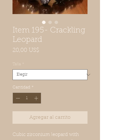
Item 195- Crackling
Leopard
Precio
20,00 US$
Talla
*
Cantidad
*
Agregar al carrito
Cubic zirconium leopard with