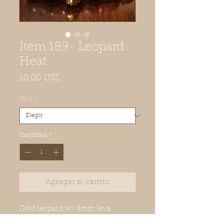
Item 189- Leopard
Heat
Precio
10,00 US$
Talla
*
Cantidad
*
Agregar al carrito
Gold leopard w/ 8mm lava 